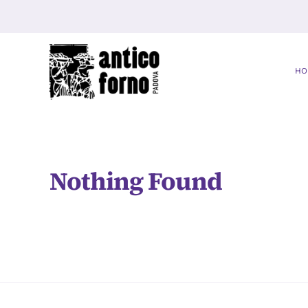
Skip
to
content
HO
Nothing Found