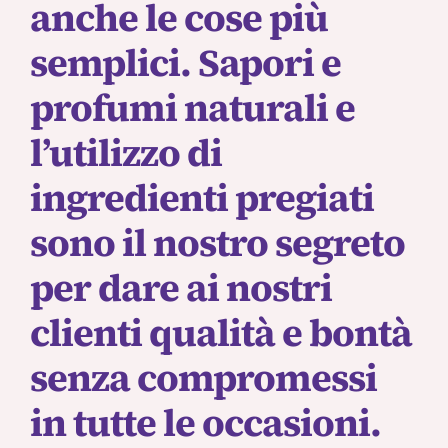
anche le cose più
semplici. Sapori e
profumi naturali e
l’utilizzo di
ingredienti pregiati
sono il nostro segreto
per dare ai nostri
clienti qualità e bontà
senza compromessi
in tutte le occasioni.