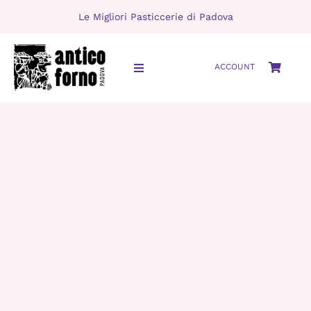
Skip
Le Migliori Pasticcerie di Padova
to
content
ACCOUNT
Toggle
Navigation
HOME
About
LOCATIONS
Journal
Video