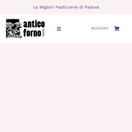
Skip
Le Migliori Pasticcerie di Padova
to
content
ACCOUNT
Toggle
Navigation
HOME
About
LOCATIONS
Journal
Video