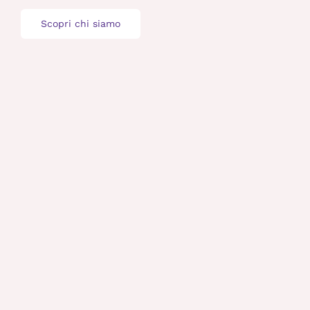
Scopri chi siamo