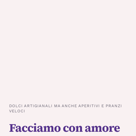
DOLCI ARTIGIANALI MA ANCHE APERITIVI E PRANZI
VELOCI
Facciamo con amore